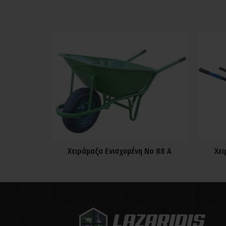
Χειράμαξα Ενισχυμένη Νο 88 Α
Χει