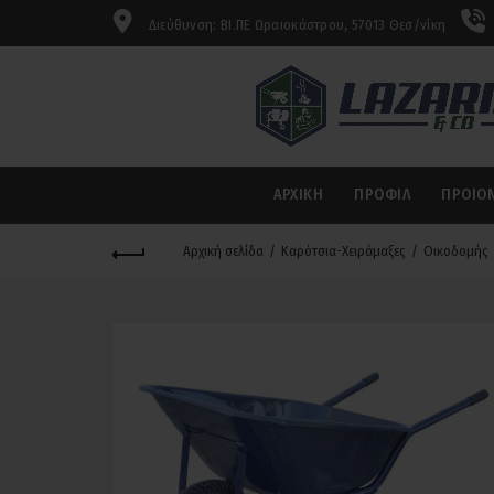
Διεύθυνση: ΒΙ.ΠΕ Ωραιοκάστρου, 57013 Θεσ/νίκη
ΑΡΧΙΚΉ
ΠΡΟΦΊΛ
ΠΡΟΙΌ
Αρχική σελίδα
Καρότσια-Χειράμαξες
Οικοδομής