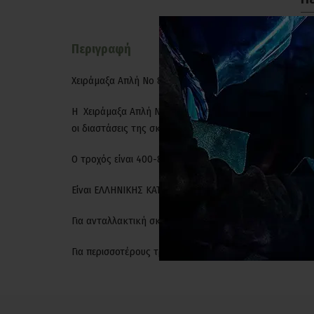
Περιγραφή
Χειράμαξα Απλή Νο 88 Β
Η Χειράμαξα Απλή Νο 88 Β έχει συνολικές διαστάσεις {μ
οι διαστάσεις της σκάφης 85x55x31. Ο σωλήνας του σκελ
O τροχός είναι 400-8 8 Ελαφρού Τύπου με 2 μεταλλικά 
Είναι ΕΛΛΗΝΙΚΗΣ ΚΑΤΑΣΚΕΥΗΣ
Για ανταλλακτική σκάφη πατήστε
ΕΔΩ
Για περισσοτέρους τροχούς πατήστε
ΕΔΩ