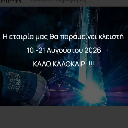
άκρος x φάρδος x ύψος }1,45x 58×65, η σκάφη είναι πρεσσαριστή, με πάχο
ετού είναι F 32 με Λάμες 40×30. Το βάρος της Χειράμαξας Απλή Νο 88 Β ε
ρουλεμάν κλειστού τύπου F17, άξονα 22 cm και φούσκες που προστατεύο